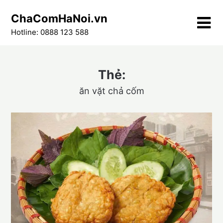
Skip
ChaComHaNoi.vn
to
content
Hotline: 0888 123 588
Thẻ:
ăn vặt chả cốm