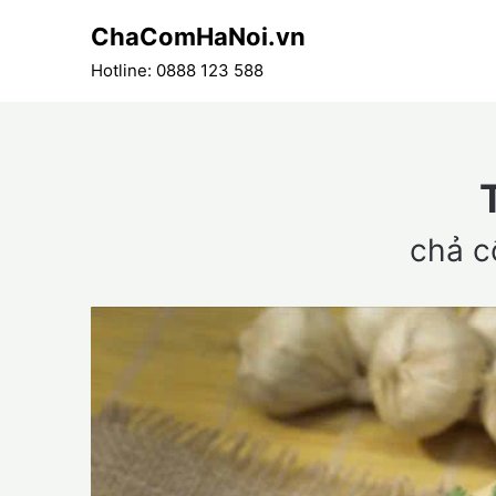
Skip
ChaComHaNoi.vn
to
content
Hotline: 0888 123 588
chả c