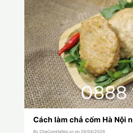
Cách làm chả cốm Hà Nội 
By ChaComHaNoi.vn on
26/04/2026