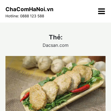
Skip
ChaComHaNoi.vn
to
content
Hotline: 0888 123 588
Thẻ:
Dacsan.com